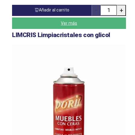
−
+
Añadir al carrito
Cantidad
de
productos
Ver más
LIMCRIS Limpiacristales con glicol