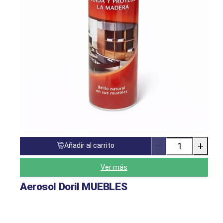
−
+
Añadir al carrito
Cantidad
de
productos
Ver más
Aerosol Doril MUEBLES