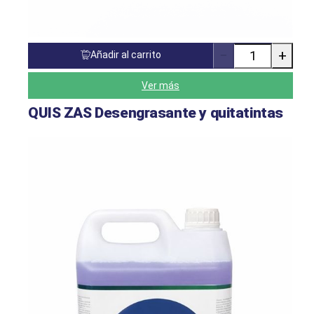
−
+
Añadir al carrito
Cantidad
de
productos
Ver más
QUIS ZAS Desengrasante y quitatintas