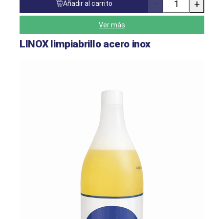
−
+
Añadir al carrito
Cantidad
de
productos
Ver más
LINOX limpiabrillo acero inox