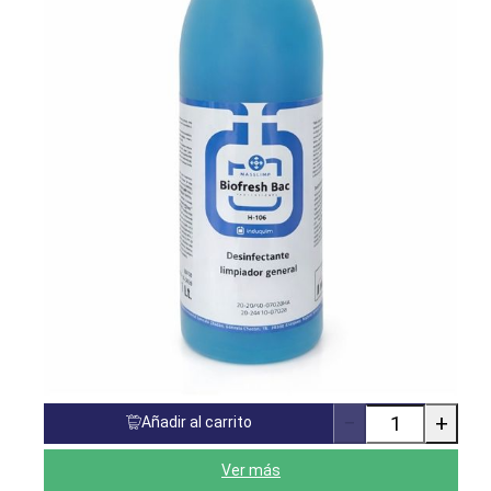
−
+
Añadir al carrito
Cantidad
de
productos
Ver más