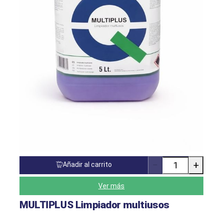
−
+
Añadir al carrito
Cantidad
de
productos
Ver más
MULTIPLUS Limpiador multiusos