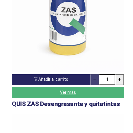
−
+
Añadir al carrito
Cantidad
de
productos
Ver más
QUIS ZAS Desengrasante y quitatintas