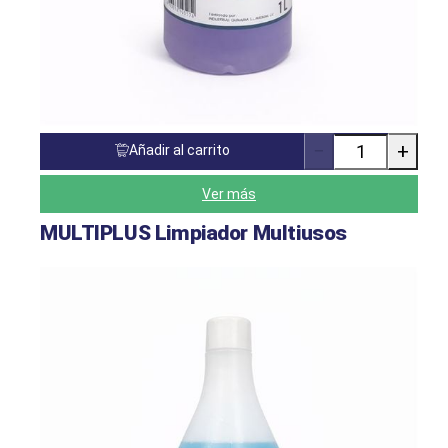
−
+
Añadir al carrito
Cantidad
de
productos
Ver más
MULTIPLUS Limpiador Multiusos